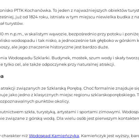
ronisko PTTK Kochanówka. To jeden z najważniejszych obiektów turys
ześniej, już od 1824 roku, istniała w tym miejscu niewielka budka z 
ał turystów.
0 m n.p.m., w skalistym wąwozie, bezpośrednio przy potoku i poniżej
blisko wodospadu i tak nisko, a jednocześnie tak głęboko w górskim k
szy, ale jego znaczenie historyczne jest bardzo duże.
nia Wodospadu Szklarki. Budynek, mostek, szum wody i skały tworzą
e tylko cel, ale także odpoczynek przy naturalnej atrakcji.
ba
 atrakcji związanych ze Szklarską Porębą. Choć formalnie znajduje s
uje jako jedno z klasycznych miejsc regionu szklarskoporębskiego.
j rozpoznawalnych punktów okolicy.
hutnictwem szkła, turystyką, artystami i sportami zimowymi. Wodospa
nie związane z górską wodą. Dla wielu osób jest pierwszym kontakte
 charakter niż
Wodospad Kamieńczyka
. Kamieńczyk jest wyższy, ba