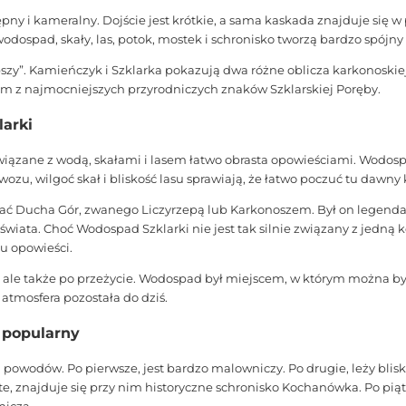
tępny i kameralny. Dojście jest krótkie, a sama kaskada znajduje się 
odospad, skały, las, potok, mostek i schronisko tworzą bardzo spójny
pszy”. Kamieńczyk i Szklarka pokazują dwa różne oblicza karkonoskie
ym z najmocniejszych przyrodniczych znaków Szklarskiej Poręby.
arki
wiązane z wodą, skałami i lasem łatwo obrasta opowieściami. Wodos
u, wilgoć skał i bliskość lasu sprawiają, że łatwo poczuć tu dawny 
tać Ducha Gór, zwanego Liczyrzepą lub Karkonoszem. Był on legenda
ata. Choć Wodospad Szklarki nie jest tak silnie związany z jedną k
pu opowieści.
k, ale także po przeżycie. Wodospad był miejscem, w którym można był
a atmosfera pozostała do dziś.
 popularny
owodów. Po pierwsze, jest bardzo malowniczy. Po drugie, leży blisko 
rte, znajduje się przy nim historyczne schronisko Kochanówka. Po pią
niczą.