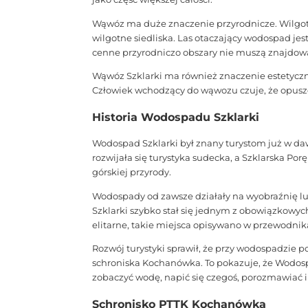
Wąwóz ma duże znaczenie przyrodnicze. Wilgotn
wilgotne siedliska. Las otaczający wodospad j
cenne przyrodniczo obszary nie muszą znajdowa
Wąwóz Szklarki ma również znaczenie estetyczne
Człowiek wchodzący do wąwozu czuje, że opuszcz
Historia Wodospadu Szklarki
Wodospad Szklarki był znany turystom już w d
rozwijała się turystyka sudecka, a Szklarska Por
górskiej przyrody.
Wodospady od zawsze działały na wyobraźnię lud
Szklarki szybko stał się jednym z obowiązkowyc
elitarne, takie miejsca opisywano w przewodni
Rozwój turystyki sprawił, że przy wodospadzie p
schroniska Kochanówka. To pokazuje, że Wodospa
zobaczyć wodę, napić się czegoś, porozmawiać i
Schronisko PTTK Kochanówka