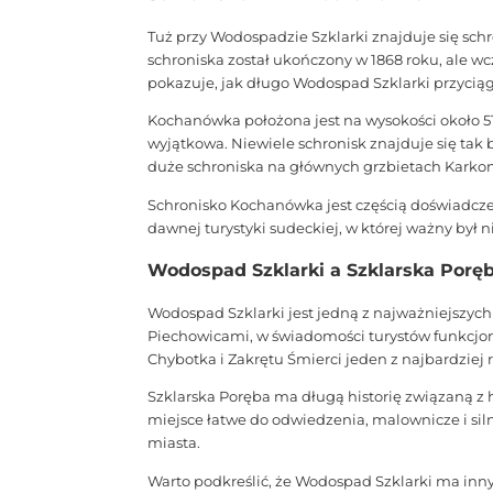
Tuż przy Wodospadzie Szklarki znajduje się sch
schroniska został ukończony w 1868 roku, ale wc
pokazuje, jak długo Wodospad Szklarki przyciąg
Kochanówka położona jest na wysokości około 51
wyjątkowa. Niewiele schronisk znajduje się tak 
duże schroniska na głównych grzbietach Karkono
Schronisko Kochanówka jest częścią doświadcze
dawnej turystyki sudeckiej, w której ważny był ni
Wodospad Szklarki a Szklarska Porę
Wodospad Szklarki jest jedną z najważniejszych
Piechowicami, w świadomości turystów funkcjon
Chybotka i Zakrętu Śmierci jeden z najbardzie
Szklarska Poręba ma długą historię związaną z 
miejsce łatwe do odwiedzenia, malownicze i sil
miasta.
Warto podkreślić, że Wodospad Szklarki ma inny