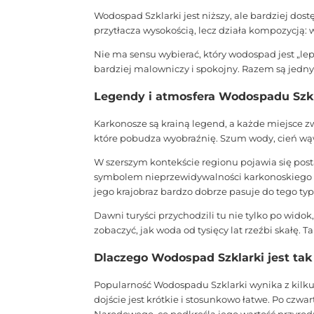
Wodospad Szklarki jest niższy, ale bardziej dos
przytłacza wysokością, lecz działa kompozycją: w
Nie ma sensu wybierać, który wodospad jest „le
bardziej malowniczy i spokojny. Razem są jedn
Legendy i atmosfera Wodospadu Szkl
Karkonosze są krainą legend, a każde miejsce z
które pobudza wyobraźnię. Szum wody, cień wąwoz
W szerszym kontekście regionu pojawia się pos
symbolem nieprzewidywalności karkonoskiego świ
jego krajobraz bardzo dobrze pasuje do tego ty
Dawni turyści przychodzili tu nie tylko po wido
zobaczyć, jak woda od tysięcy lat rzeźbi skałę. T
Dlaczego Wodospad Szklarki jest tak
Popularność Wodospadu Szklarki wynika z kilku p
dojście jest krótkie i stosunkowo łatwe. Po czwa
Narodowego, co podkreśla jego wartość przyrod