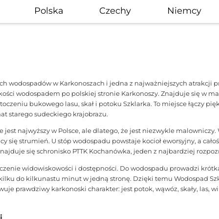
Polska
Czechy
Niemcy
ych wodospadów w Karkonoszach i jedna z najważniejszych atrakcji pr
lkości wodospadem po polskiej stronie Karkonoszy. Znajduje się w m
otoczeniu bukowego lasu, skał i potoku Szklarka. To miejsce łączy pięk
mat starego sudeckiego krajobrazu.
że jest najwyższy w Polsce, ale dlatego, że jest niezwykle malownic
cy się strumień. U stóp wodospadu powstaje kocioł eworsyjny, a całość
jduje się schronisko PTTK Kochanówka, jeden z najbardziej rozpoz
czenie widowiskowości i dostępności. Do wodospadu prowadzi krótka 
 kilku do kilkunastu minut w jedną stronę. Dzięki temu Wodospad S
uje prawdziwy karkonoski charakter: jest potok, wąwóz, skały, las, w
i