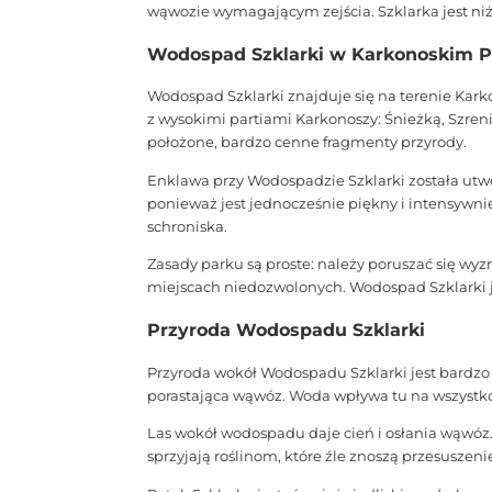
wąwozie wymagającym zejścia. Szklarka jest niżs
Wodospad Szklarki w Karkonoskim 
Wodospad Szklarki znajduje się na terenie Kar
z wysokimi partiami Karkonoszy: Śnieżką, Szre
położone, bardzo cenne fragmenty przyrody.
Enklawa przy Wodospadzie Szklarki została ut
ponieważ jest jednocześnie piękny i intensywni
schroniska.
Zasady parku są proste: należy poruszać się wyzn
miejscach niedozwolonych. Wodospad Szklarki j
Przyroda Wodospadu Szklarki
Przyroda wokół Wodospadu Szklarki jest bardzo c
porastająca wąwóz. Woda wpływa tu na wszystko
Las wokół wodospadu daje cień i osłania wąwóz.
sprzyjają roślinom, które źle znoszą przesuszeni