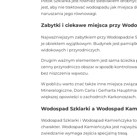
Potok Szklarka jest również siedliskiem drobny
jest, aby nie traktować wodospadu jak miejsca d
naruszania jego równowagi.
Zabytki i ciekawe miejsca przy Wodo
Najważniejszym zabytkiem przy Wodospadzie Szk
je obiektem wyjątkowym. Budynek jest pamiątką
widokowych i przyrodniczych.
Drugim ważnym elementem jest sama ścieżka pro
cenny przyrodniczo obszar w sposób kontrolowan
bez niszczenia wąwozu.
W pobliżu warto znać także inne miejsca związ
Mineralogiczne, Dom Carla i Gerharta Hauptman
większej opowieści o zachodnich Karkonoszach.
Wodospad Szklarki a Wodospad Kam
Wodospad Szklarki i Wodospad Kamieńczyka to d
charakter. Wodospad Kamieńczyka jest najwyższ
zwiedzanie wymaga zejścia specjalną trasą.