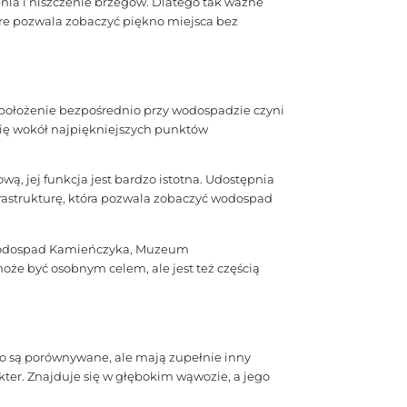
nia i niszczenie brzegów. Dlatego tak ważne
tóre pozwala zobaczyć piękno miejsca bez
 położenie bezpośrednio przy wodospadzie czyni
się wokół najpiękniejszych punktów
, jej funkcja jest bardzo istotna. Udostępnia
frastrukturę, która pozwala zobaczyć wodospad
k, Wodospad Kamieńczyka, Muzeum
że być osobnym celem, ale jest też częścią
o są porównywane, ale mają zupełnie inny
ter. Znajduje się w głębokim wąwozie, a jego