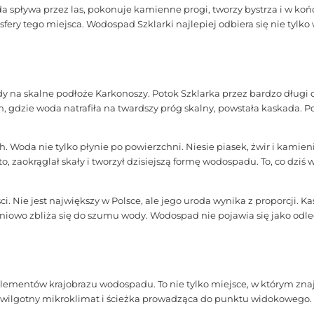
da spływa przez las, pokonuje kamienne progi, tworzy bystrza i w 
ry tego miejsca. Wodospad Szklarki najlepiej odbiera się nie tylko w
 na skalne podłoże Karkonoszy. Potok Szklarka przez bardzo długi cz
am, gdzie woda natrafiła na twardszy próg skalny, powstała kaskada. 
 Woda nie tylko płynie po powierzchni. Niesie piasek, żwir i kamieni
yto, zaokrąglał skały i tworzył dzisiejszą formę wodospadu. To, co dzi
 Nie jest największy w Polsce, ale jego uroda wynika z proporcji. Ka
pniowo zbliża się do szumu wody. Wodospad nie pojawia się jako odle
lementów krajobrazu wodospadu. To nie tylko miejsce, w którym znaj
s, wilgotny mikroklimat i ścieżka prowadząca do punktu widokowego.