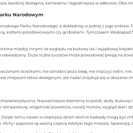
za, bardziej dostępna, kameralna i łagodniejsza w odbiorze. Oba mie
Parku Narodowym
konoskiego Parku Narodowego, a dokładniej w jednej z jego enklaw. 
nicą, kotłami polodowcowymi czy grzbietami. Tymczasem Wodospad Szk
worzona między innymi ze względu na bukowy las i wyjątkowy krajo
e odwiedzany. Duża liczba turystów może powodować presję na ścieżki
aczonymi ścieżkami, nie schodzić poza trasę, nie niszczyć roślin, ni
est miejscem łatwo dostępnym, ale nadal znajduje się w obszarze c
harakterystyczna. Najważniejsze elementy to potok, skały, bukowy la
: temperaturę, wilgotność powietrza, rozwój mchów, wygląd skał i d
 Dzięki temu nawet w cieplejszy dzień okolice kaskady mogą być chło
e. Mchy i paprocie są ważną częścią estetyki tego miejsca. Sprawiają, 