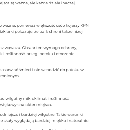
jsca są ważne, ale każde działa inaczej.
To ważne, ponieważ większość osób kojarzy KPN
larki pokazuje, że park chroni także niżej
braz wąwozu. Obszar ten wymaga ochrony,
, roślinność, brzegi potoku i otoczenie
e zostawiać śmieci i nie wchodzić do potoku w
hronionym.
s, wilgotny mikroklimat i roślinność
źwiękowy charakter miejsca.
dniejsze i bardziej wilgotne. Takie warunki
że skały wyglądają bardziej miękko i naturalnie.