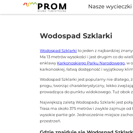
Nasze wycieczki
Wodospad Szklarki
Wodospad Szklarki
to jeden z najbardziej znan
Ma 13 metrów wysokości i jest drugim co do wie
enklawy
Karkonoskiego Parku Narodowego
, w 
karkonoskiej, łatwą dostępność i wyjątkowy kli
Wodospad Szklarki jest popularny nie dlatego, 
progu, tworząc charakterystyczny, lekko zwężają
prowadząca do punktu widokowego. Tuż obok zna
Największą zaletą Wodospadu Szklarki jest połą
Trasa ma około 375 metrów i zwykle zajmuje od
wysokie partie gór. Jednocześnie miejsce zachow
przestrzeń.
Gdzie znajduje się Wodospad Szklark