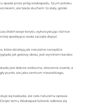
końcu spada przez próg wodospadu. Szum potoku
zrokiem, ale także słuchem: to stały, górski
as żłobił swoje koryto, wykorzystując różnice
Poniżej spadająca woda zaczęła drążyć
e, które działają jak naturalne narzędzia
ś wygląda jak gotowy obraz, jest wynikiem bardzo
skada jest dobrze widoczna, otoczenie zwarte, a
gły punkt, ale jako centrum niewielkiego,
duje się kaskada, ale cała naturalna oprawa
 Dzięki temu Wodospad Szklarki odbiera się