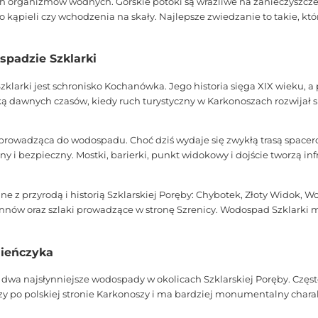
ch organizmów wodnych. Górskie potoki są wrażliwe na zanieczyszcze
o kąpieli czy wchodzenia na skały. Najlepsze zwiedzanie to takie, k
spadzie Szklarki
larki jest schronisko Kochanówka. Jego historia sięga XIX wieku, a
 dawnych czasów, kiedy ruch turystyczny w Karkonoszach rozwijał 
wadząca do wodospadu. Choć dziś wydaje się zwykłą trasą spacerową
y i bezpieczny. Mostki, barierki, punkt widokowy i dojście tworzą in
ane z przyrodą i historią Szklarskiej Poręby: Chybotek, Złoty Wido
nów oraz szlaki prowadzące w stronę Szrenicy. Wodospad Szklarki mo
ieńczyka
wa najsłynniejsze wodospady w okolicach Szklarskiej Poręby. Częst
y po polskiej stronie Karkonoszy i ma bardziej monumentalny charak