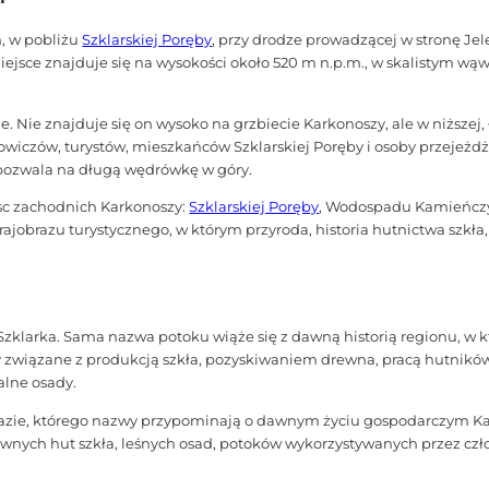
, w pobliżu
Szklarskiej Poręby
, przy drodze prowadzącej w stronę Jel
ejsce znajduje się na wysokości około 520 m n.p.m., w skalistym wąw
 Nie znajduje się on wysoko na grzbiecie Karkonoszy, ale w niższej,
iczów, turystów, mieszkańców Szklarskiej Poręby i osoby przejeżdżają
pozwala na długą wędrówkę w góry.
sc zachodnich Karkonoszy:
Szklarskiej Poręby
, Wodospadu Kamieńczyk
rajobrazu turystycznego, w którym przyroda, historia hutnictwa szkł
klarka. Sama nazwa potoku wiąże się z dawną historią regionu, w 
yły związane z produkcją szkła, pozyskiwaniem drewna, pracą hutników
alne osady.
razie, którego nazwy przypominają o dawnym życiu gospodarczym Kark
nych hut szkła, leśnych osad, potoków wykorzystywanych przez człowi