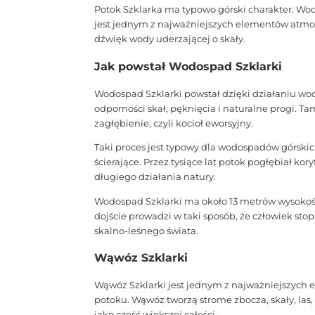
Potok Szklarka ma typowo górski charakter. Wo
jest jednym z najważniejszych elementów atmosfe
dźwięk wody uderzającej o skały.
Jak powstał Wodospad Szklarki
Wodospad Szklarki powstał dzięki działaniu wody
odporności skał, pęknięcia i naturalne progi. T
zagłębienie, czyli kocioł eworsyjny.
Taki proces jest typowy dla wodospadów górskich.
ścierające. Przez tysiące lat potok pogłębiał kor
długiego działania natury.
Wodospad Szklarki ma około 13 metrów wysokości.
dojście prowadzi w taki sposób, że człowiek sto
skalno-leśnego świata.
Wąwóz Szklarki
Wąwóz Szklarki jest jednym z najważniejszych e
potoku. Wąwóz tworzą strome zbocza, skały, la
jako część większej całości.