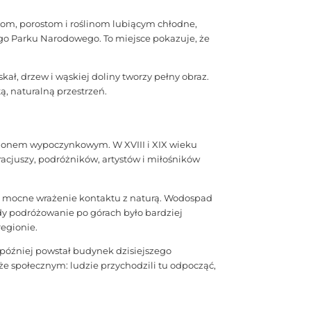
iom, porostom i roślinom lubiącym chłodne,
ego Parku Narodowego. To miejsce pokazuje, że
ł, drzew i wąskiej doliny tworzy pełny obraz.
, naturalną przestrzeń.
gionem wypoczynkowym. W XVIII i XIX wieku
uracjuszy, podróżników, artystów i miłośników
ały mocne wrażenie kontaktu z naturą. Wodospad
dy podróżowanie po górach było bardziej
egionie.
, później powstał budynek dzisiejszego
e społecznym: ludzie przychodzili tu odpocząć,