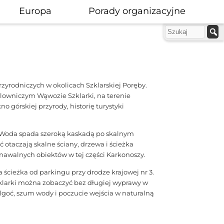
Europa
Porady organizacyjne
zyrodniczych w okolicach Szklarskiej Poręby.
alowniczym Wąwozie Szklarki, na terenie
no górskiej przyrody, historię turystyki
zy. Woda spada szeroką kaskadą po skalnym
 otaczają skalne ściany, drzewa i ścieżka
nawalnych obiektów w tej części Karkonoszy.
ścieżka od parkingu przy drodze krajowej nr 3.
zklarki można zobaczyć bez długiej wyprawy w
ilgoć, szum wody i poczucie wejścia w naturalną