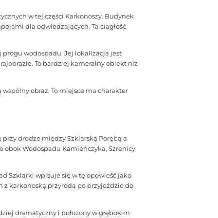
tycznych w tej części Karkonoszy. Budynek
napojami dla odwiedzających. Ta ciągłość
 progu wodospadu. Jej lokalizacja jest
rajobrazie. To bardziej kameralny obiekt niż
 wspólny obraz. To miejsce ma charakter
ię przy drodze między Szklarską Porębą a
 To obok Wodospadu Kamieńczyka, Szrenicy,
d Szklarki wpisuje się w tę opowieść jako
m z karkonoską przyrodą po przyjeździe do
rdziej dramatyczny i położony w głębokim