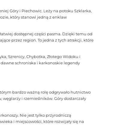
eniej Góry i Piechowic. Leży na potoku Szklarka,
ozie, który stanowi jedną z enklaw
 łatwiej dostępnej części pasma. Dzięki temu od
ce przez region. To jedna z tych atrakcji, które
a, Szrenicy, Chybotka, Złotego Widoku i
a, dawne schroniska i karkonoskie legendy
którym bardzo ważną rolę odgrywało hutnictwo
, węglarzy i rzemieślników. Góry dostarczały
onoszy. Nie jest tylko przyrodniczą
eka i miejscowości, które rozwijały się na