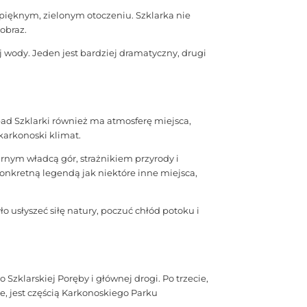
w pięknym, zielonym otoczeniu. Szklarka nie
 obraz.
j wody. Jeden jest bardziej dramatyczny, drugi
pad Szklarki również ma atmosferę miejsca,
karkonoski klimat.
rnym władcą gór, strażnikiem przyrody i
onkretną legendą jak niektóre inne miejsca,
o usłyszeć siłę natury, poczuć chłód potoku i
Szklarskiej Poręby i głównej drogi. Po trzecie,
te, jest częścią Karkonoskiego Parku