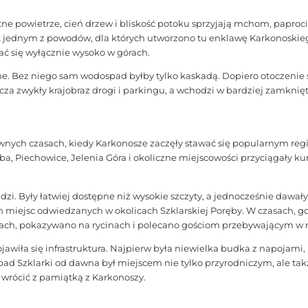
e powietrze, cień drzew i bliskość potoku sprzyjają mchom, paproc
est jednym z powodów, dla których utworzono tu enklawę Karkonoski
ć się wyłącznie wysoko w górach.
. Bez niego sam wodospad byłby tylko kaskadą. Dopiero otoczenie ska
a zwykły krajobraz drogi i parkingu, a wchodzi w bardziej zamkniętą
awnych czasach, kiedy Karkonosze zaczęły stawać się popularnym re
ęba, Piechowice, Jelenia Góra i okoliczne miejscowości przyciągały k
zi. Były łatwiej dostępne niż wysokie szczyty, a jednocześnie daw
h miejsc odwiedzanych w okolicach Szklarskiej Poręby. W czasach, g
kach, pokazywano na rycinach i polecano gościom przebywającym w r
ojawiła się infrastruktura. Najpierw była niewielka budka z napojami
d Szklarki od dawna był miejscem nie tylko przyrodniczym, ale takż
 wrócić z pamiątką z Karkonoszy.