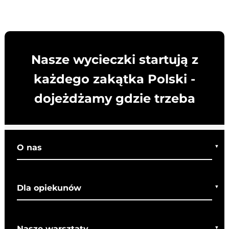
Nasze wycieczki startują z
każdego zakątka Polski -
dojeżdżamy gdzie trzeba
O nas
Kim jesteśmy
Dla opiekunów
Co o nas mówią
Regulamin wycieczek
Nasze warsztaty