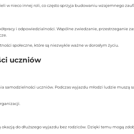
i w nieco innej roli, co często sprzyja budowaniu wzajemnego zaufa
półpracy i odpowiedzialności. Wspólne zwiedzanie, przestrzeganie z
cze.
ności społeczne, które są niezwykle ważne w dorosłym życiu.
ści uczniów
ania samodzielności uczniów. Podczas wyjazdu młodzi ludzie muszą s
rganizacji.
zą okazją do dłuższego wyjazdu bez rodziców. Dzięki temu mogą zdo