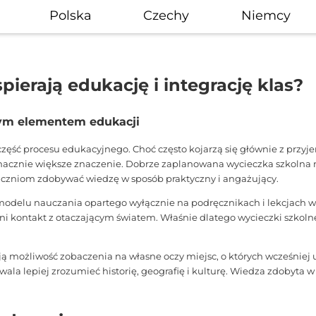
Polska
Czechy
Niemcy
pierają edukację i integrację klas?
m elementem edukacji
 część procesu edukacyjnego. Choć często kojarzą się głównie z pr
znacznie większe znaczenie. Dobrze zaplanowana wycieczka szkolna
czniom zdobywać wiedzę w sposób praktyczny i angażujący.
modelu nauczania opartego wyłącznie na podręcznikach i lekcjach w 
ni kontakt z otaczającym światem. Właśnie dlatego wycieczki szko
ożliwość zobaczenia na własne oczy miejsc, o których wcześniej ucz
lepiej zrozumieć historię, geografię i kulturę. Wiedza zdobyta w ta