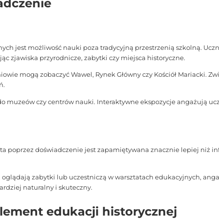
adczenie
ych jest możliwość nauki poza tradycyjną przestrzenią szkolną. Uc
c zjawiska przyrodnicze, zabytki czy miejsca historyczne.
iowie mogą zobaczyć Wawel, Rynek Główny czy Kościół Mariacki. Zwi
ń.
o muzeów czy centrów nauki. Interaktywne ekspozycje angażują uc
a poprzez doświadczenie jest zapamiętywana znacznie lepiej niż i
 oglądają zabytki lub uczestniczą w warsztatach edukacyjnych, angażu
ardziej naturalny i skuteczny.
lement edukacji historycznej