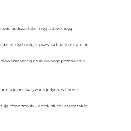
zniowie podczas takich wyjazdów mogą
edzanie tych miejsc pozwala lepiej zrozumieć
zniów i zachęcają do aktywnego poznawania
nformacje przekazywane jedynie w formie
ją różne zmysły – wzrok, słuch i często także