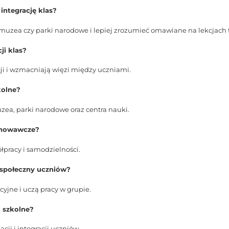
 integrację klas?
muzea czy parki narodowe i lepiej zrozumieć omawiane na lekcjach 
ji klas?
ji i wzmacniają więzi między uczniami.
kolne?
zea, parki narodowe oraz centra nauki.
ychowawcze?
łpracy i samodzielności.
 społeczny uczniów?
yjne i uczą pracy w grupie.
i szkolne?
i i integracji uczniów.