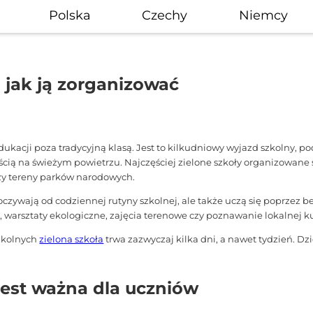
Polska
Czechy
Niemcy
 i jak ją zorganizować
ukacji poza tradycyjną klasą. Jest to kilkudniowy wyjazd szkolny, p
cią na świeżym powietrzu. Najczęściej zielone szkoły organizowane
 czy tereny parków narodowych.
czywają od codziennej rutyny szkolnej, ale także uczą się poprzez b
arsztaty ekologiczne, zajęcia terenowe czy poznawanie lokalnej kult
szkolnych
zielona szkoła
trwa zazwyczaj kilka dni, a nawet tydzień. D
jest ważna dla uczniów