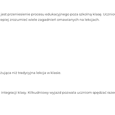
y
jest przeniesienie procesu edukacyjnego poza szkolną klasę. Uczni
 lepiej zrozumieć wiele zagadnień omawianych na lekcjach.
ująca niż tradycyjna lekcja w klasie.
integracji klasy. Kilkudniowy wyjazd pozwala uczniom spędzać razem