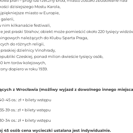
łowa prah – próg lub rzeczny bród; miasto zostało zbudowane nad
ości dzisiejszego Mostu Karola,
ajpiękniejsze miasto w Europie,
galerii,
 nim kilkanaście festiwali,
 jest praski Strahov; obiekt może pomieścić około 220 tysięcy widzó
eningowych należących do Klubu Sparta Praga,
cych do różnych religii,
 praskiej dzielnicy Vinohrady
,
ubliki Czeskiej, ponad milion dwieście tysięcy osób,
260 km torów kolejowych,
ony dopiero w roku 1939.
ących z Wrocławia (możliwy wyjazd z dowolnego innego miejsca
40-45 os.: zł + bilety wstępu
35-39 os.: zł + bilety wstępu
30-34 os.: zł + bilety wstępu
ej 45 osób cena wycieczki ustalana jest indywidualnie.