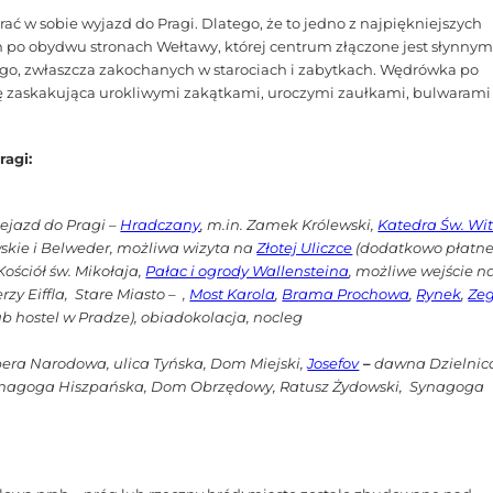
ć w sobie wyjazd do Pragi. Dlatego, że to jedno z najpiękniejszych
h po obydwu stronach Wełtawy, której centrum złączone jest słynny
ego, zwłaszcza zakochanych w starociach i zabytkach. Wędrówka po
ę zaskakująca urokliwymi zakątkami, uroczymi zaułkami, bulwarami
ragi:
zejazd do Pragi –
Hradczany
, m.in. Zamek Królewski,
Katedra Św. Wi
wskie i Belweder, możliwa wizyta na
Złotej Uliczce
(dodatkowo płatne
Kościół św. Mikołaja,
Pałac i ogrody Wallensteina
, możliwe wejście n
zy Eiffla, Stare Miasto – ,
Most Karola
,
Br
ama Prochowa
,
Rynek
,
Ze
ub hostel w Pradze), obiadokolacja, nocleg
Opera Narodowa, ulica Tyńska, Dom Miejski,
Josefov
–
dawna Dzielnic
synagoga Hiszpańska, Dom Obrzędowy, Ratusz Żydowski, Synagoga