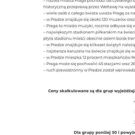
– nazwa miasta Praga pochodzi od czeskiego s
historyczną przeprawą przez Wełtawę na wysok
– wiele osób z całego świata uważa Pragę za n
– w Pradze znajduje się około 120 muzeów oraz 
– Praga to miasto muzyki, rocznie odbywa się w
– największym stadionem piłkarskim na świecie
płyta stadionu mieści obecnie osiem boisk tr
– w Pradze znajduje się kilkaset świątyń należą
– najstarsza karuzela na świecie znajduje się w
– w Pradze mieszka 12 procent mieszkańców Rep
– Praga może się pochwalić 45 stacjami oraz 
– ruch prawostronny w Pradze został wprowadz
Ceny skalkulowane są dla grup wyjeżdżaj
Dla grupy poniżej 30 i powyż