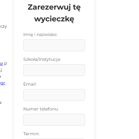
Zarezerwuj tę
m
wycieczkę
 czy
Imię i nazwisko:
Szkoła/Instytucja:
ta
(z
),
a
gar
Email:
a
Numer telefonu:
Termin: