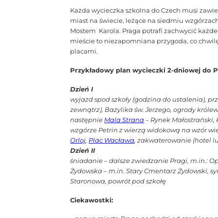
Każda wycieczka szkolna do Czech musi zawiera
miast na świecie, leżące na siedmiu wzgórzac
Mostem Karola. Praga potrafi zachwycić każd
mieście to niezapomniana przygoda, co chwil
placami.
Przykładowy plan wycieczki 2-dniowej do P
Dzień I
wyjazd spod szkoły (godzina do ustalenia), pr
zewnątrz), Bazylika św. Jerzego, ogrody króle
następnie
Mala Strana
– Rynek Małostrański, 
wzgórze Petrin z wierzą widokową na wzór wier
Orloj
,
Plac Wacława
, zakwaterowanie (hotel l
Dzień II
śniadanie – dalsze zwiedzanie Pragi, m.in.: 
Żydowska – m.in. Stary Cmentarz Żydowski, 
Staronowa, powrót pod szkołę
Ciekawostki: