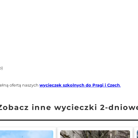
o)
ełną ofertą naszych
wycieczek szkolnych do Pragi i Czech
.
Zobacz inne wycieczki 2-dniow