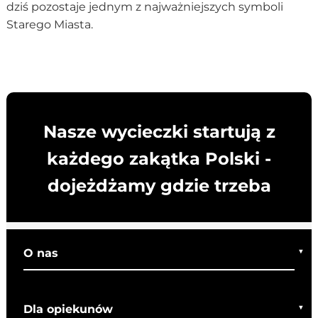
dziś pozostaje jednym z najważniejszych symboli
Starego Miasta.
Nasze wycieczki startują z
każdego zakątka Polski -
dojeżdżamy gdzie trzeba
O nas
Kim jesteśmy
Dla opiekunów
Co o nas mówią