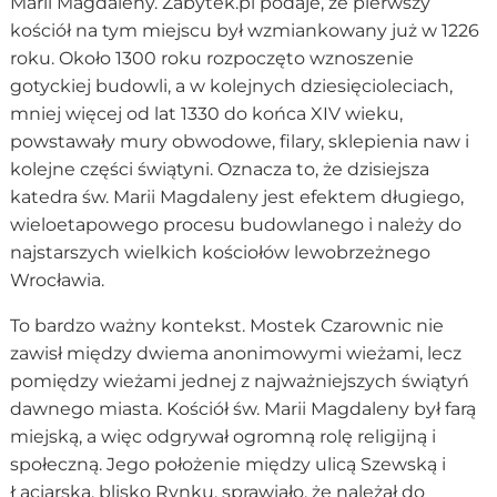
Marii Magdaleny. Zabytek.pl podaje, że pierwszy
kościół na tym miejscu był wzmiankowany już w 1226
roku. Około 1300 roku rozpoczęto wznoszenie
gotyckiej budowli, a w kolejnych dziesięcioleciach,
mniej więcej od lat 1330 do końca XIV wieku,
powstawały mury obwodowe, filary, sklepienia naw i
kolejne części świątyni. Oznacza to, że dzisiejsza
katedra św. Marii Magdaleny jest efektem długiego,
wieloetapowego procesu budowlanego i należy do
najstarszych wielkich kościołów lewobrzeżnego
Wrocławia.
To bardzo ważny kontekst. Mostek Czarownic nie
zawisł między dwiema anonimowymi wieżami, lecz
pomiędzy wieżami jednej z najważniejszych świątyń
dawnego miasta. Kościół św. Marii Magdaleny był farą
miejską, a więc odgrywał ogromną rolę religijną i
społeczną. Jego położenie między ulicą Szewską i
Łaciarską, blisko Rynku, sprawiało, że należał do