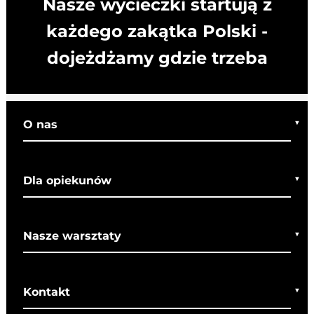
Nasze wycieczki startują z
każdego zakątka Polski -
dojeżdżamy gdzie trzeba
O nas
Kim jesteśmy
Dla opiekunów
Co o nas mówią
Regulamin wycieczek
Nasze warsztaty
Bezpieczeństwo
Rady dla rodziców
Warsztaty bożonarodzeniowe
SOM
Kontakt
Warsztaty wielkanocne