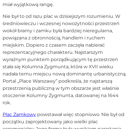
miał wyjątkową rangę.
Nie był to od razu plac w dzisiejszym rozumieniu. W
średniowieczu i wczesnej nowożytności przestrzeń
wokół bramy i zamku była bardziej nieregularna,
powiązana z obronnością, handlem i ruchem
miejskim. Dopiero z czasem zaczęła nabierać
reprezentacyjnego charakteru. Najstarszym
wyraźnym punktem porządkującym tę przestrzeń
stała się Kolumna Zygmunta, która w XVII wieku
nadała temu miejscu nową dominantę urbanistyczną.
Portal „Place Warszawy” podkreśla, że najstarszą
przestrzenią publiczną w tym obszarze jest właśnie
otoczenie Kolumny Zygmunta, datowanej na 1644
rok.
Plac Zamkowy
powstawał więc stopniowo. Nie był od
początku zaprojektowany jako wielki plac
ceremonialny. Jego forma była wynikiem narastania