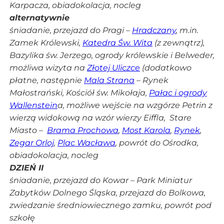
Karpacza, obiadokolacja, nocleg
alternatywnie
śniadanie, przejazd do Pragi –
Hradczany
, m.in.
Zamek Królewski,
Katedra Św. Wita
(z zewnątrz),
Bazylika św. Jerzego, ogrody królewskie i Belweder,
możliwa wizyta na
Złotej Uliczce
(dodatkowo
płatne, następnie
Mala Strana
– Rynek
Małostrański, Kościół św. Mikołaja,
Pałac i ogrody
Wallenstein
a, możliwe wejście na wzgórze Petrin z
wierzą widokową na wzór wierzy Eiffla, Stare
Miasto –
Brama Prochowa
,
Most Karola
,
Rynek
,
Zegar Orloj
,
Plac Wacława
, powrót do Ośrodka,
obiadokolacja, nocleg
DZIEŃ II
śniadanie, przejazd do Kowar – Park Miniatur
Zabytków Dolnego Śląska, przejazd do Bolkowa,
zwiedzanie średniowiecznego zamku, powrót pod
szkołę