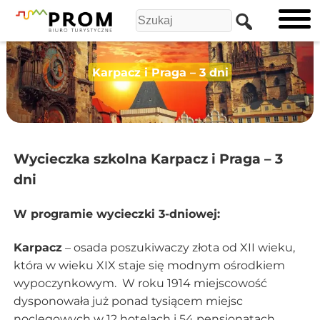
Karpacz i Praga – 3 dni
Wycieczka szkolna Karpacz i Praga – 3
dni
W programie wycieczki 3-dniowej:
Karpacz
– osada poszukiwaczy złota od XII wieku,
która w wieku XIX staje się modnym ośrodkiem
wypoczynkowym. W roku 1914 miejscowość
dysponowała już ponad tysiącem miejsc
noclegowych w 12 hotelach i 54 pensjonatach.