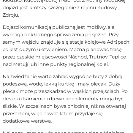
Kłodzko, Kudowę-Zdrój i Náchod. Z Kotliny Kłodzkiej
dojazd jest krótszy, szczególnie z rejonu Kudowy-
Zdroju.
Dojazd komunikacją publiczną jest możliwy, ale
wymaga dokładnego sprawdzenia połączeń. Przy
samym wejściu znajduje się stacja kolejowa Adršpach,
co jest dużym ułatwieniem. Można planować trasę
przez czeskie miejscowości Náchod, Trutnov, Teplice
nad Metují lub inne punkty regionalnej kolei.
Na zwiedzanie warto zabrać wygodne buty z dobrą
podeszwą, wodę, lekką kurtkę i mały plecak. Duży
plecak może przeszkadzać w wąskich przejściach. Po
deszczu kamienie i drewniane elementy mogą być
śliskie. W szczelinach bywa chłodniej niż na otwartej
przestrzeni, więc nawet latem przydaje się
dodatkowa warstwa.