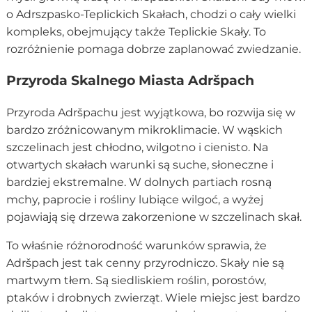
o Adrszpasko-Teplickich Skałach, chodzi o cały wielki
kompleks, obejmujący także Teplickie Skały. To
rozróżnienie pomaga dobrze zaplanować zwiedzanie.
Przyroda Skalnego Miasta Adršpach
Przyroda Adršpachu jest wyjątkowa, bo rozwija się w
bardzo zróżnicowanym mikroklimacie. W wąskich
szczelinach jest chłodno, wilgotno i cienisto. Na
otwartych skałach warunki są suche, słoneczne i
bardziej ekstremalne. W dolnych partiach rosną
mchy, paprocie i rośliny lubiące wilgoć, a wyżej
pojawiają się drzewa zakorzenione w szczelinach skał.
To właśnie różnorodność warunków sprawia, że
Adršpach jest tak cenny przyrodniczo. Skały nie są
martwym tłem. Są siedliskiem roślin, porostów,
ptaków i drobnych zwierząt. Wiele miejsc jest bardzo