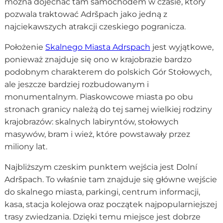
można dojechać tam samochodem w czasie, który
pozwala traktować Adršpach jako jedną z
najciekawszych atrakcji czeskiego pogranicza.
Położenie
Skalnego Miasta Adrspach
jest wyjątkowe,
ponieważ znajduje się ono w krajobrazie bardzo
podobnym charakterem do polskich Gór Stołowych,
ale jeszcze bardziej rozbudowanym i
monumentalnym. Piaskowcowe miasta po obu
stronach granicy należą do tej samej wielkiej rodziny
krajobrazów: skalnych labiryntów, stołowych
masywów, bram i wież, które powstawały przez
miliony lat.
Najbliższym czeskim punktem wejścia jest Dolní
Adršpach. To właśnie tam znajduje się główne wejście
do skalnego miasta, parkingi, centrum informacji,
kasa, stacja kolejowa oraz początek najpopularniejszej
trasy zwiedzania. Dzięki temu miejsce jest dobrze