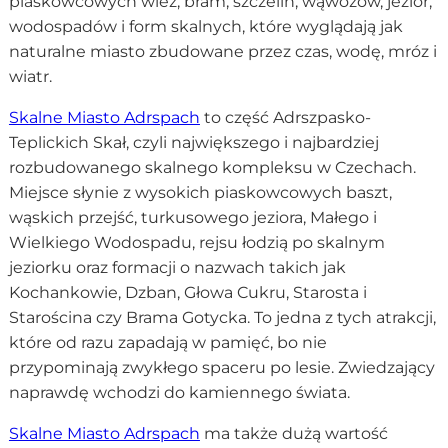
piaskowcowych wież, bram, szczelin, wąwozów, jezior,
wodospadów i form skalnych, które wyglądają jak
naturalne miasto zbudowane przez czas, wodę, mróz i
wiatr.
Skalne Miasto Adrspach
to część Adrszpasko-
Teplickich Skał, czyli największego i najbardziej
rozbudowanego skalnego kompleksu w Czechach.
Miejsce słynie z wysokich piaskowcowych baszt,
wąskich przejść, turkusowego jeziora, Małego i
Wielkiego Wodospadu, rejsu łodzią po skalnym
jeziorku oraz formacji o nazwach takich jak
Kochankowie, Dzban, Głowa Cukru, Starosta i
Starościna czy Brama Gotycka. To jedna z tych atrakcji,
które od razu zapadają w pamięć, bo nie
przypominają zwykłego spaceru po lesie. Zwiedzający
naprawdę wchodzi do kamiennego świata.
Skalne Miasto Adrspach
ma także dużą wartość