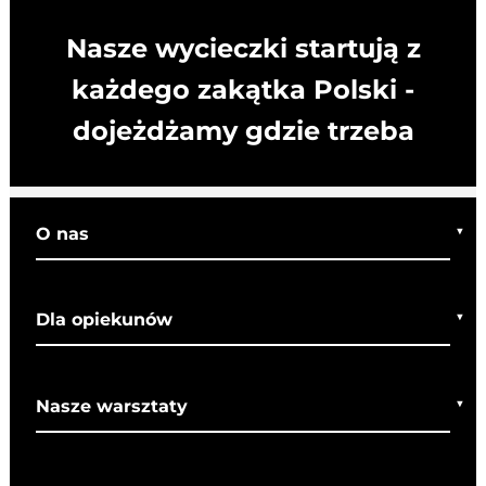
Nasze wycieczki startują z
każdego zakątka Polski -
dojeżdżamy gdzie trzeba
O nas
Kim jesteśmy
Dla opiekunów
Co o nas mówią
Regulamin wycieczek
Nasze warsztaty
Bezpieczeństwo
Rady dla rodziców
Warsztaty bożonarodzeniowe
SOM