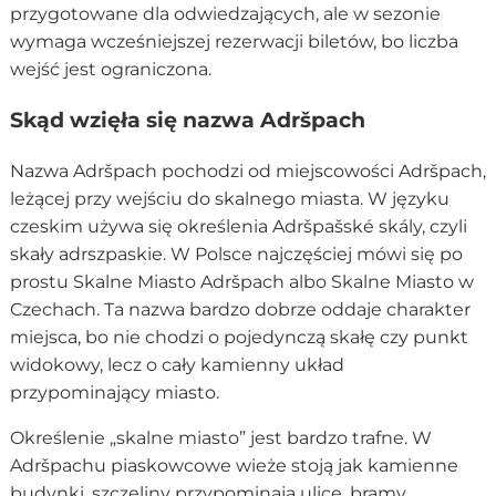
przygotowane dla odwiedzających, ale w sezonie
wymaga wcześniejszej rezerwacji biletów, bo liczba
wejść jest ograniczona.
Skąd wzięła się nazwa Adršpach
Nazwa Adršpach pochodzi od miejscowości Adršpach,
leżącej przy wejściu do skalnego miasta. W języku
czeskim używa się określenia Adršpašské skály, czyli
skały adrszpaskie. W Polsce najczęściej mówi się po
prostu Skalne Miasto Adršpach albo Skalne Miasto w
Czechach. Ta nazwa bardzo dobrze oddaje charakter
miejsca, bo nie chodzi o pojedynczą skałę czy punkt
widokowy, lecz o cały kamienny układ
przypominający miasto.
Określenie „skalne miasto” jest bardzo trafne. W
Adršpachu piaskowcowe wieże stoją jak kamienne
budynki, szczeliny przypominają ulice, bramy