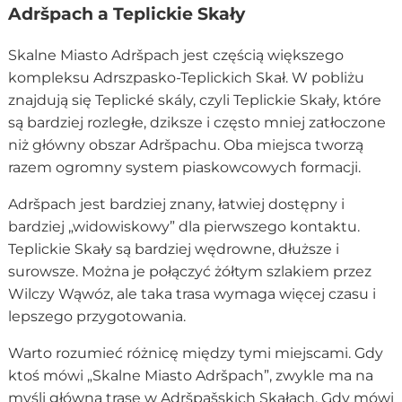
Adršpach a Teplickie Skały
Skalne Miasto Adršpach jest częścią większego
kompleksu Adrszpasko-Teplickich Skał. W pobliżu
znajdują się Teplické skály, czyli Teplickie Skały, które
są bardziej rozległe, dziksze i często mniej zatłoczone
niż główny obszar Adršpachu. Oba miejsca tworzą
razem ogromny system piaskowcowych formacji.
Adršpach jest bardziej znany, łatwiej dostępny i
bardziej „widowiskowy” dla pierwszego kontaktu.
Teplickie Skały są bardziej wędrowne, dłuższe i
surowsze. Można je połączyć żółtym szlakiem przez
Wilczy Wąwóz, ale taka trasa wymaga więcej czasu i
lepszego przygotowania.
Warto rozumieć różnicę między tymi miejscami. Gdy
ktoś mówi „Skalne Miasto Adršpach”, zwykle ma na
myśli główną trasę w Adršpašskich Skałach. Gdy mówi