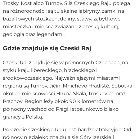
Trosky, Kost albo Turnov. Siła Czeskiego Raju polega
na różnorodności: są tu skalne labirynty, zamki na
bazaltowych stożkach, doliny, stawy, zabytkowe
miasteczka i miejsca związane z czeską kulturą,
geologią oraz legendami.
Gdzie znajduje się Czeski Raj
Czeski Raj znajduje się w północnych Czechach, na
styku kraju libereckiego, hradeckiego i
środkowoczeskiego. Najważniejszymi miastami
regionu są Turnov, Jičín, Mnichovo Hradiště, Sobotka i
okolice miejscowości Hrubá Skála, Troskovice oraz
Prachov. Region leży około 90 kilometrów na
północny wschód od Pragi i stosunkowo blisko
granicy z Polską.
Położenie Czeskiego Raju jest bardzo atrakcyjne. Od
północy niedaleko znajdują się Góry Izerskie i