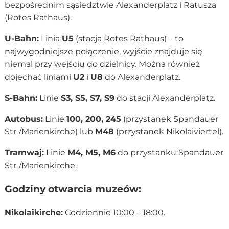
bezpośrednim sąsiedztwie Alexanderplatz i Ratusza
(Rotes Rathaus).
U-Bahn:
Linia
U5
(stacja Rotes Rathaus) – to
najwygodniejsze połączenie, wyjście znajduje się
niemal przy wejściu do dzielnicy. Można również
dojechać liniami
U2
i
U8
do Alexanderplatz.
S-Bahn:
Linie
S3, S5, S7, S9
do stacji Alexanderplatz.
Autobus:
Linie
100, 200, 245
(przystanek Spandauer
Str./Marienkirche) lub
M48
(przystanek Nikolaiviertel).
Tramwaj:
Linie
M4, M5, M6
do przystanku Spandauer
Str./Marienkirche.
Godziny otwarcia muzeów:
Nikolaikirche:
Codziennie 10:00 – 18:00.