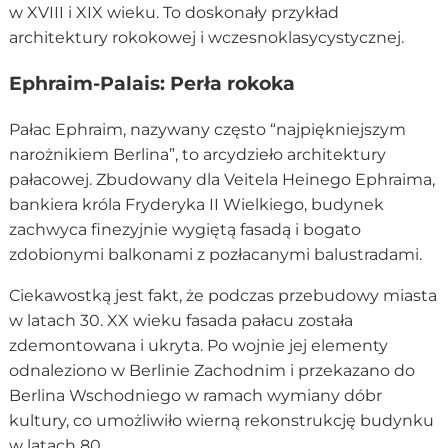
w XVIII i XIX wieku. To doskonały przykład
architektury rokokowej i wczesnoklasycystycznej.
Ephraim-Palais: Perła rokoka
Pałac Ephraim, nazywany często “najpiękniejszym
narożnikiem Berlina”, to arcydzieło architektury
pałacowej. Zbudowany dla Veitela Heinego Ephraima,
bankiera króla Fryderyka II Wielkiego, budynek
zachwyca finezyjnie wygiętą fasadą i bogato
zdobionymi balkonami z pozłacanymi balustradami.
Ciekawostką jest fakt, że podczas przebudowy miasta
w latach 30. XX wieku fasada pałacu została
zdemontowana i ukryta. Po wojnie jej elementy
odnaleziono w Berlinie Zachodnim i przekazano do
Berlina Wschodniego w ramach wymiany dóbr
kultury, co umożliwiło wierną rekonstrukcję budynku
w latach 80.