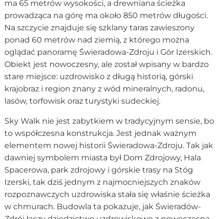
ma 65 metrów wysokości, a drewniana ścieżka
prowadząca na górę ma około 850 metrów długości.
Na szczycie znajduje się szklany taras zawieszony
ponad 60 metrów nad ziemią, z którego można
oglądać panoramę Świeradowa-Zdroju i Gór Izerskich.
Obiekt jest nowoczesny, ale został wpisany w bardzo
stare miejsce: uzdrowisko z długą historią, górski
krajobraz i region znany z wód mineralnych, radonu,
lasów, torfowisk oraz turystyki sudeckiej.
Sky Walk nie jest zabytkiem w tradycyjnym sensie, bo
to współczesna konstrukcja. Jest jednak ważnym
elementem nowej historii Świeradowa-Zdroju. Tak jak
dawniej symbolem miasta był Dom Zdrojowy, Hala
Spacerowa, park zdrojowy i górskie trasy na Stóg
Izerski, tak dziś jednym z najmocniejszych znaków
rozpoznawczych uzdrowiska stała się właśnie ścieżka
w chmurach. Budowla ta pokazuje, jak Świeradów-
Zdrój łączy dziedzictwo uzdrowiskowe z nowoczesną