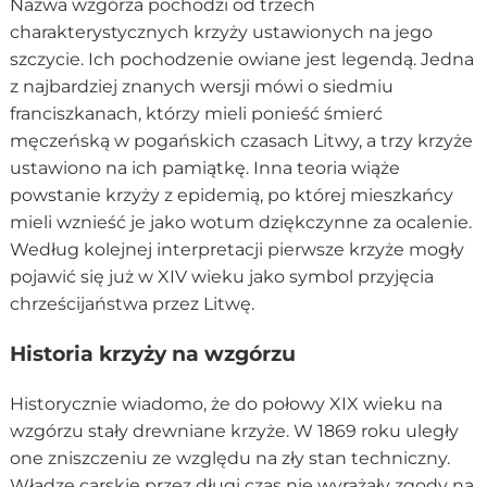
Nazwa wzgórza pochodzi od trzech
charakterystycznych krzyży ustawionych na jego
szczycie. Ich pochodzenie owiane jest legendą. Jedna
z najbardziej znanych wersji mówi o siedmiu
franciszkanach, którzy mieli ponieść śmierć
męczeńską w pogańskich czasach Litwy, a trzy krzyże
ustawiono na ich pamiątkę. Inna teoria wiąże
powstanie krzyży z epidemią, po której mieszkańcy
mieli wznieść je jako wotum dziękczynne za ocalenie.
Według kolejnej interpretacji pierwsze krzyże mogły
pojawić się już w XIV wieku jako symbol przyjęcia
chrześcijaństwa przez Litwę.
Historia krzyży na wzgórzu
Historycznie wiadomo, że do połowy XIX wieku na
wzgórzu stały drewniane krzyże. W 1869 roku uległy
one zniszczeniu ze względu na zły stan techniczny.
Władze carskie przez długi czas nie wyrażały zgody na