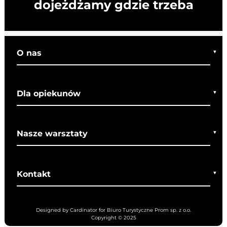
dojeżdżamy gdzie trzeba
O nas
Kim jesteśmy
Dla opiekunów
Co o nas mówią
Regulamin wycieczek
Nasze warsztaty
Bezpieczeństwo
Rady dla rodziców
Warsztaty bożonarodzeniowe
SOM
Kontakt
Warsztaty wielkanocne
+48 607 708 870
Designed by Cardinator for Biuro Turystyczne Prom sp. z o.o.
+48 71 307 65 43
Copyright © 2025