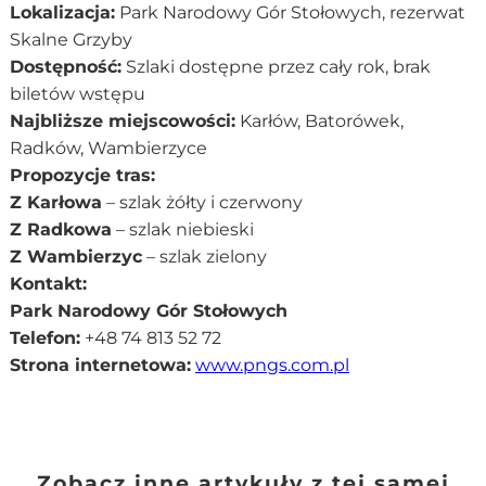
Lokalizacja:
Park Narodowy Gór Stołowych, rezerwat
Skalne Grzyby
Dostępność:
Szlaki dostępne przez cały rok, brak
biletów wstępu
Najbliższe miejscowości:
Karłów, Batorówek,
Radków, Wambierzyce
Propozycje tras:
Z Karłowa
– szlak żółty i czerwony
Z Radkowa
– szlak niebieski
Z Wambierzyc
– szlak zielony
Kontakt:
Park Narodowy Gór Stołowych
Telefon:
+48 74 813 52 72
Strona internetowa:
www.pngs.com.pl
Zobacz inne artykuły z tej samej