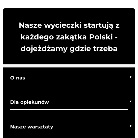
Nasze wycieczki startują z
każdego zakątka Polski -
dojeżdżamy gdzie trzeba
O nas
Kim jesteśmy
Dla opiekunów
Co o nas mówią
Regulamin wycieczek
Nasze warsztaty
Bezpieczeństwo
Rady dla rodziców