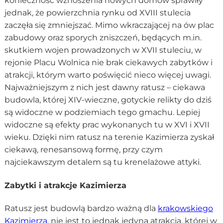
konieczność wznoszenia nowych domów sprawiły
jednak, że powierzchnia rynku od XVIII stulecia
zaczęła się zmniejszać. Mimo wkraczającej na ów plac
zabudowy oraz sporych zniszczeń, będących m.in.
skutkiem wojen prowadzonych w XVII stuleciu, w
rejonie Placu Wolnica nie brak ciekawych zabytków i
atrakcji, którym warto poświęcić nieco więcej uwagi.
Najważniejszym z nich jest dawny ratusz – ciekawa
budowla, której XIV-wieczne, gotyckie relikty do dziś
są widoczne w podziemiach tego gmachu. Lepiej
widoczne są efekty prac wykonanych tu w XVI i XVII
wieku. Dzięki nim ratusz na terenie Kazimierza zyskał
ciekawą, renesansową formę, przy czym
najciekawszym detalem są tu krenelażowe attyki.
Zabytki i atrakcje Kazimierza
Ratusz jest budowlą bardzo ważną dla
krakowskiego
Kazimierza
, nie jest to jednak jedyna atrakcja, której w