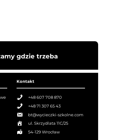
żamy gdzie trzeba
Kontakt
owe
+48 607 708 870
+48 71 307 65 43
bt@wycieczki-szkolne.com
ul. Skrzydlata 11C/25
54-129 Wrocław