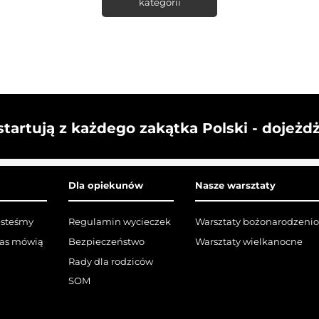
kategorii
startują z każdego zakątka Polski - dojeżd
Dla opiekunów
Nasze warsztaty
esteśmy
Regulamin wycieczek
Warsztaty bożonarodzeni
nas mówią
Bezpieczeństwo
Warsztaty wielkanocne
Rady dla rodziców
SOM