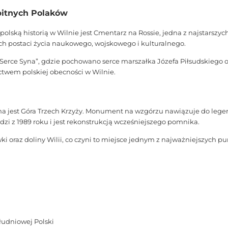
bitnych Polaków
lską historią w Wilnie jest Cmentarz na Rossie, jedna z najstarszych
ych postaci życia naukowego, wojskowego i kulturalnego.
rce Syna”, gdzie pochowano serce marszałka Józefa Piłsudskiego o
wem polskiej obecności w Wilnie.
jest Góra Trzech Krzyży. Monument na wzgórzu nawiązuje do legend
dzi z 1989 roku i jest rekonstrukcją wcześniejszego pomnika.
wki oraz doliny Wilii, co czyni to miejsce jednym z najważniejszych
łudniowej Polski