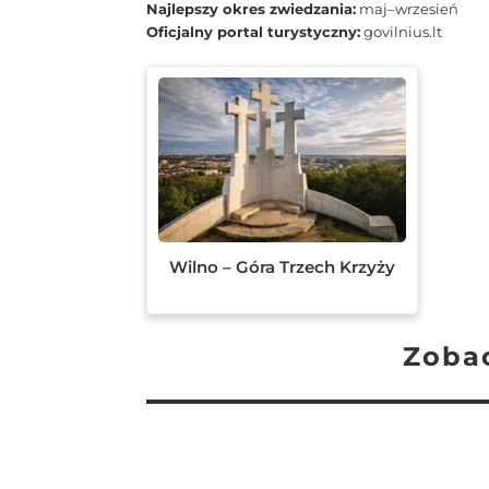
Najlepszy okres zwiedzania:
maj–wrzesień
Oficjalny portal turystyczny:
govilnius.lt
Wilno – Góra Trzech Krzyży
Zobac