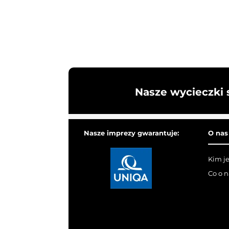
Nasze wycieczki 
Nasze imprezy gwarantuje:
O nas
Kim j
Co o 