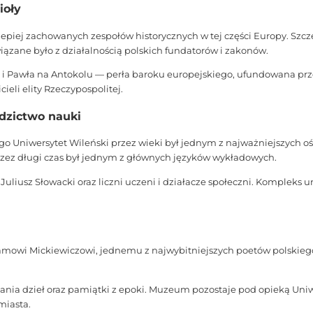
ioły
lepiej zachowanych zespołów historycznych w tej części Europy. Szc
ązane było z działalnością polskich fundatorów i zakonów.
ra i Pawła na Antokolu — perła baroku europejskiego, ufundowana pr
eli elity Rzeczypospolitej.
dzictwo nauki
ego Uniwersytet Wileński przez wieki był jednym z najważniejszych o
 przez długi czas był jednym z głównych języków wykładowych.
 Juliusz Słowacki oraz liczni uczeni i działacze społeczni. Kompleks 
mowi Mickiewiczowi, jednemu z najwybitniejszych poetów polskieg
nia dzieł oraz pamiątki z epoki. Muzeum pozostaje pod opieką Uniwe
miasta.