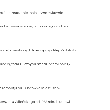
zególne znaczenie mają liczne świątynie
zez hetmana wielkiego litewskiego Michała
środków naukowych Rzeczypospolitej. Kształciło
uniwersytecki z licznymi dziedzińcami należy
o romantyzmu. Placówka mieści się w
rsytetu Wileńskiego od 1955 roku i stanowi