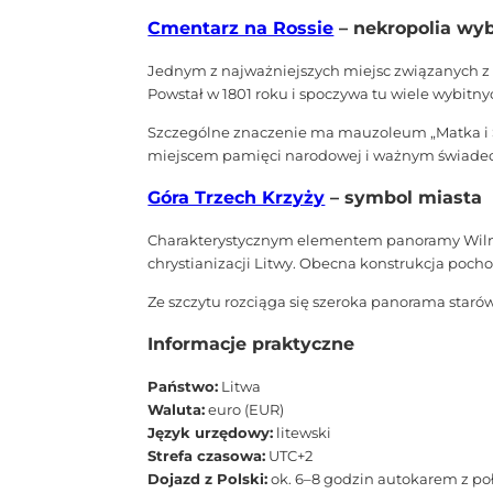
Cmentarz na Rossie
– nekropolia wy
Jednym z najważniejszych miejsc związanych z po
Powstał w 1801 roku i spoczywa tu wiele wybitn
Szczególne znaczenie ma mauzoleum „Matka i Se
miejscem pamięci narodowej i ważnym świadect
Góra Trzech Krzyży
– symbol miasta
Charakterystycznym elementem panoramy Wilna 
chrystianizacji Litwy. Obecna konstrukcja pocho
Ze szczytu rozciąga się szeroka panorama staró
Informacje praktyczne
Państwo:
Litwa
Waluta:
euro (EUR)
Język urzędowy:
litewski
Strefa czasowa:
UTC+2
Dojazd z Polski:
ok. 6–8 godzin autokarem z po