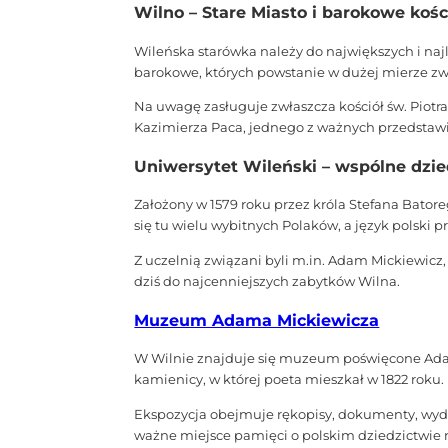
Wilno – Stare Miasto i barokowe kośc
Wileńska starówka należy do największych i naj
barokowe, których powstanie w dużej mierze zwi
Na uwagę zasługuje zwłaszcza kościół św. Piot
Kazimierza Paca, jednego z ważnych przedstawici
Uniwersytet Wileński – wspólne dzie
Założony w 1579 roku przez króla Stefana Bator
się tu wielu wybitnych Polaków, a język polski
Z uczelnią związani byli m.in. Adam Mickiewicz,
dziś do najcenniejszych zabytków Wilna.
Muzeum Adama Mickiewicza
W Wilnie znajduje się muzeum poświęcone Ada
kamienicy, w której poeta mieszkał w 1822 roku.
Ekspozycja obejmuje rękopisy, dokumenty, wyda
ważne miejsce pamięci o polskim dziedzictwie 