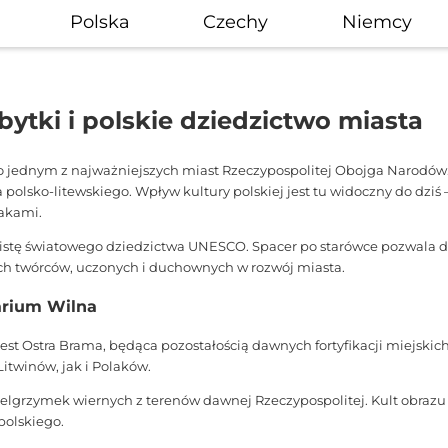
Polska
Czechy
Niemcy
bytki i polskie dziedzictwo miasta
 było jednym z najważniejszych miast Rzeczypospolitej Obojga Narodów
polsko-litewskiego. Wpływ kultury polskiej jest tu widoczny do dziś — 
akami.
listę światowego dziedzictwa UNESCO. Spacer po starówce pozwala 
kich twórców, uczonych i duchownych w rozwój miasta.
arium Wilna
st Ostra Brama, będąca pozostałością dawnych fortyfikacji miejskich
itwinów, jak i Polaków.
grzymek wiernych z terenów dawnej Rzeczypospolitej. Kult obrazu ro
polskiego.